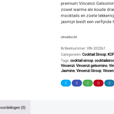
premium Vincenzi Gelsomino 
zowel warme als koude drank
mocktails en zoete lekkerni
jasmijn biedt een verfijnde 
Uitverkocht
Artikelnummer:
VIN-202061
Categorieën:
Cocktail Siroop
,
KOF
Tags:
cocktail siroop
,
cocktailsiro
Vincenzi
,
Vincenzi gelsomino
,
Vi
Jasmine
,
Vincenzi Siroop
,
Vincen
oordelingen (0)