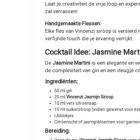
Laat je creativiteit de vrije loop en ex
zal verrassen!
Handgemaakte Flessen:
Elke fles van Vincenzi siroop is versier
verfijnde touch die je ervaring verrijkt.
Cocktail Idee: Jasmine Mart
De
Jasmine Martini
is een elegante en v
de complexiteit van gin en een vleugje ci
Ingrediënten:
50 ml gin
20 ml
Vincenzi Jasmijn Siroop
10 ml vers citroensap
10 ml suikerstroop (indien gewenst voor ex
IJsblokjes
Citroenschil of jasmijnbloemen voor garner
Bereiding: