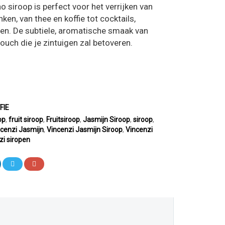
siroop is perfect voor het verrijken van
en, van thee en koffie tot cocktails,
jen. De subtiele, aromatische smaak van
touch die je zintuigen zal betoveren.
FIE
op
,
fruit siroop
,
Fruitsiroop
,
Jasmijn Siroop
,
siroop
,
ncenzi Jasmijn
,
Vincenzi Jasmijn Siroop
,
Vincenzi
zi siropen