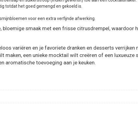
 citroensap en suikerstroop (indien gewenst) toe aan een cocktailshaker.
tig totdat het goed gemengd en gekoeld is.
asmijnbloemen voor een extra verfijnde afwerking.
e, bloemige smaak met een frisse citrusdrempel, waardoor he
eloos variëren en je favoriete dranken en desserts verrijke
 wilt maken, een unieke mocktail wilt creëren of een luxueuze
 en aromatische toevoeging aan je keuken.