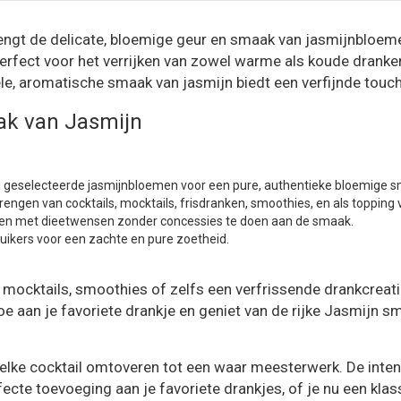
ngt de delicate, bloemige geur en smaak van jasmijnbloeme
fect voor het verrijken van zowel warme als koude dranken, 
ele, aromatische smaak van jasmijn biedt een verfijnde touch 
ak van Jasmijn
 geselecteerde jasmijnbloemen voor een pure, authentieke bloemige 
engen van cocktails, mocktails, frisdranken, smoothies, en als topping 
en met dieetwensen zonder concessies te doen aan de smaak.
ikers voor een zachte en pure zoetheid.
l, mocktails, smoothies of zelfs een verfrissende drankcreat
e aan je favoriete drankje en geniet van de rijke Jasmijn s
 elke cocktail omtoveren tot een waar meesterwerk. De intens
cte toevoeging aan je favoriete drankjes, of je nu een klas