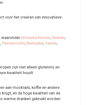
en:
ect voor het creëren van innovatieve
n, waaronder
Amarena Kersen
,
Ananas
,
t
,
Passievrucht
,
Rietsuiker
,
Vanille
,
open zijn niet alleen glutenvrij en
ure kwaliteit houdt.
en aan mocktails, koffie en andere
 krijgt, en de hoge kwaliteit van de
als warme dranken gebruikt worden.