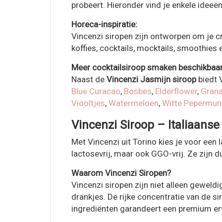
probeert. Hieronder vind je enkele ideeë
Horeca-inspiratie:
Vincenzi siropen zijn ontworpen om je cre
koffies, cocktails, mocktails, smoothies
Meer cocktailsiroop smaken beschikbaar
Naast de
Vincenzi Jasmijn siroop
biedt 
Blue Curacao
,
Bosbes
,
Elderflower
,
Grana
Viooltjes
,
Watermeloen
,
Witte Pepermun
Vincenzi Siroop – Italiaanse
Met Vincenzi uit Torino kies je voor een 
lactosevrij, maar ook GGO-vrij. Ze zijn 
Waarom Vincenzi Siropen?
Vincenzi siropen zijn niet alleen geweld
drankjes. De rijke concentratie van de si
ingrediënten garandeert een premium erv