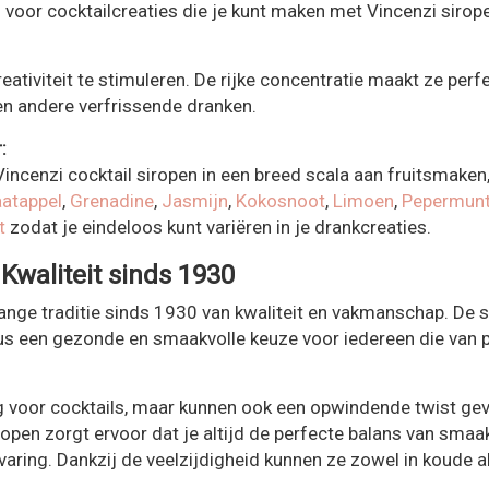
n voor cocktailcreaties die je kunt maken met Vincenzi sirop
ativiteit te stimuleren. De rijke concentratie maakt ze perf
 en andere verfrissende dranken.
:
Vincenzi cocktail siropen in een breed scala aan fruitsmake
atappel
,
Grenadine
,
Jasmijn
,
Kokosnoot
,
Limoen
,
Pepermun
t
zodat je eindeloos kunt variëren in je drankcreaties.
 Kwaliteit sinds 1930
lange traditie sinds 1930 van kwaliteit en vakmanschap. De sir
dus een gezonde en smaakvolle keuze voor iedereen die van p
ig voor cocktails, maar kunnen ook een opwindende twist gev
ropen zorgt ervoor dat je altijd de perfecte balans van smaak
aring. Dankzij de veelzijdigheid kunnen ze zowel in koude 