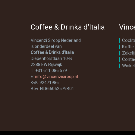
Coffee & Drinks d’Italia
Vinc
Cockta
Vincenzi Siroop Nederland
is onderdeel van
Koffie
Coffee & Drinks d'Italia
Zakelij
Diepenhorstlaan 10-B
Conta
2288 EW Rijswijk
Winkel
T: +31 611 086 579
E:
info@vincenzisiroop.nl
KvK: 92471986
Btw: NL866062579B01