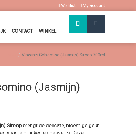
Wishlist
My account
IJK
CONTACT
WINKEL
Home
Vincenzi Gelsomino (Jasmijn) Siroop 700ml
somino (Jasmijn)
l
n) Siroop
brengt de delicate, bloemige geur
n naar je dranken en desserts. Deze