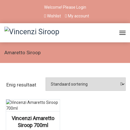
Welcome! Please
Login
Wishlist
My account
Amaretto Siroop
Enig resultaat
Vincenzi Amaretto
Siroop 700ml