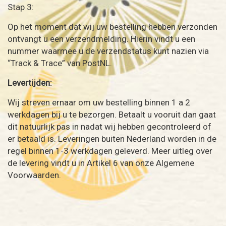
Stap 3:
Op het moment dat wij uw bestelling hebben verzonden
ontvangt u een verzendmelding. Hierin vindt u een
nummer waarmee u de verzendstatus kunt nazien via
“Track & Trace” van PostNL.
Levertijden:
Wij streven ernaar om uw bestelling binnen 1 a 2
werkdagen bij u te bezorgen. Betaalt u vooruit dan gaat
dit natuurlijk pas in nadat wij hebben gecontroleerd of
er betaald is. Leveringen buiten Nederland worden in de
regel binnen 1-3 werkdagen geleverd. Meer uitleg over
de levering vindt u in Artikel 6 van onze Algemene
Voorwaarden.