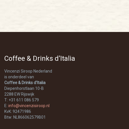
Coffee & Drinks d’Italia
Vincenzi Siroop Nederland
is onderdeel van
Coffee & Drinks d'Italia
Diepenhorstlaan 10-B
2288 EW Rijswijk
T: +31 611 086 579
E:
info@vincenzisiroop.nl
KvK: 92471986
Btw: NL866062579B01