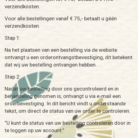
verzendkosten.
Voor alle bestellingen vanaf € 75,- betaalt u géén
verzendkosten.
Stap 1:
Na het plaatsen van een bestelling via de website
ontvangt u een orderontvangstbevestiging, dit betekent
dat wij uw bestelling ontvangen hebben.
Stap 2:
Nadat uw bestelling door ons gecontroleerd en in
behandeling genomen is, ontvangt u via e-mail een
orderbevestiging. In dit bericht vindt u onderstaande
tekst, om direct de status van uw order te controleren:
“U kunt de status van uw bestelling controleren door in
te loggen op uw account.”