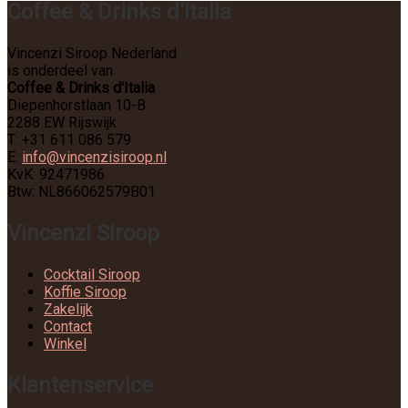
Coffee & Drinks d’Italia
Vincenzi Siroop Nederland
is onderdeel van
Coffee & Drinks d'Italia
Diepenhorstlaan 10-B
2288 EW Rijswijk
T: +31 611 086 579
E:
info@vincenzisiroop.nl
KvK: 92471986
Btw: NL866062579B01
Vincenzi Siroop
Cocktail Siroop
Koffie Siroop
Zakelijk
Contact
Winkel
Klantenservice