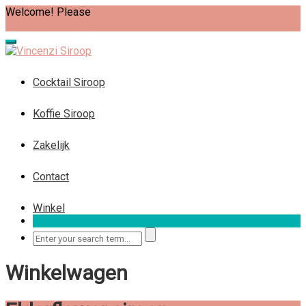
Welcome! Please
Login
Wishlist
My account
Cocktail Siroop
Koffie Siroop
Zakelijk
Contact
Winkel
Winkelwagen