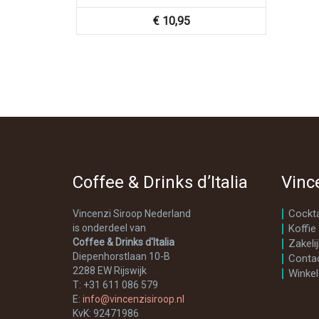
€
10,95
Coffee & Drinks d’Italia
Vinc
Cockta
Vincenzi Siroop Nederland
is onderdeel van
Koffie
Coffee & Drinks d'Italia
Zakelij
Diepenhorstlaan 10-B
Conta
2288 EW Rijswijk
Winkel
T: +31 611 086 579
E:
info@vincenzisiroop.nl
KvK: 92471986