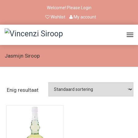
Welcome! Please
Login
Wishlist
My account
Jasmijn Siroop
Enig resultaat