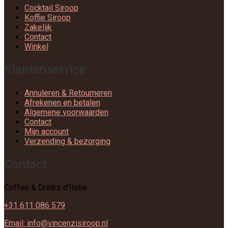
Cocktail Siroop
Koffie Siroop
Zakelijk
Contact
Winkel
Klantenservice
Annuleren & Retourneren
Afrekenen en betalen
Algemene voorwaarden
Contact
Mijn account
Verzending & bezorging
Contact
Coffee & Drinks d'Italia
+31 611 086 579
Email: info@vincenzisiroop.nl