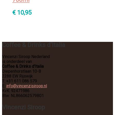
€
10,95
Coffee & Drinks d’Italia
Vincenzi Siroop Nederland
is onderdeel van
Coffee & Drinks d'Italia
Diepenhorstlaan 10-B
2288 EW Rijswijk
T: +31 611 086 579
E:
info@vincenzisiroop.nl
KvK: 92471986
Btw: NL866062579B01
Vincenzi Siroop