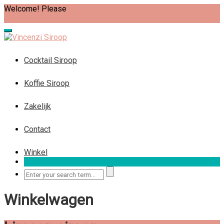
Welcome! Please
Login
Wishlist
My account
Cocktail Siroop
Koffie Siroop
Zakelijk
Contact
Winkel
Winkelwagen