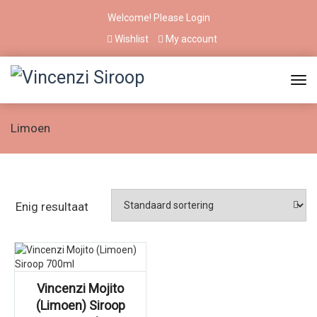
Welcome! Please
Login
Wishlist
My account
Limoen
Enig resultaat
Vincenzi Mojito
(Limoen) Siroop