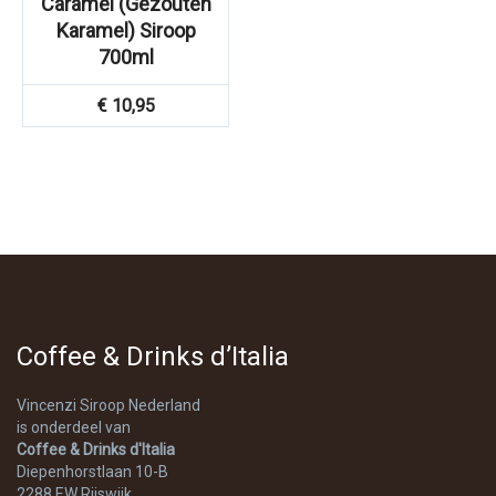
Caramel (Gezouten
Karamel) Siroop
700ml
€
10,95
Coffee & Drinks d’Italia
Vincenzi Siroop Nederland
is onderdeel van
Coffee & Drinks d'Italia
Diepenhorstlaan 10-B
2288 EW Rijswijk