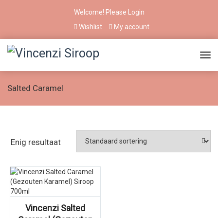
Welcome! Please
Login
Wishlist
My account
Salted Caramel
Enig resultaat
Vincenzi Salted