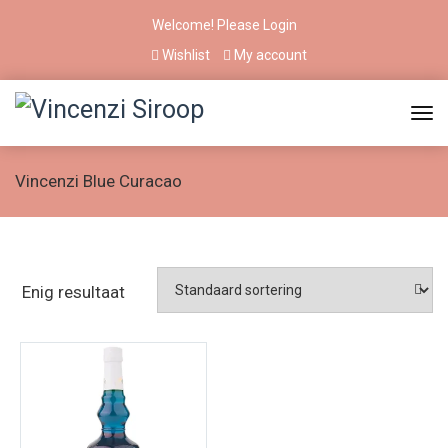
Welcome! Please
Login
Wishlist
My account
Vincenzi Blue Curacao
Enig resultaat