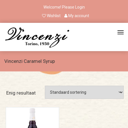
Welcome! Please
Login
Wishlist
My account
Vincenzi Caramel Syrup
Enig resultaat