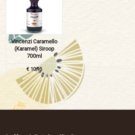
Vincenzi Caramello
(Karamel) Siroop
700ml
€
10,95