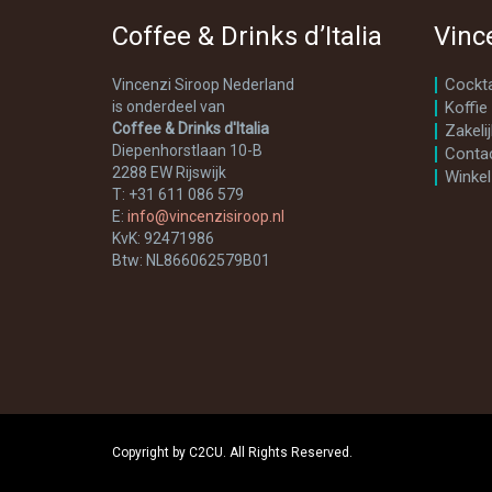
Coffee & Drinks d’Italia
Vinc
Cockta
Vincenzi Siroop Nederland
is onderdeel van
Koffie
Coffee & Drinks d'Italia
Zakelij
Diepenhorstlaan 10-B
Conta
2288 EW Rijswijk
Winkel
T: +31 611 086 579
E:
info@vincenzisiroop.nl
KvK: 92471986
Btw: NL866062579B01
Copyright by C2CU. All Rights Reserved.