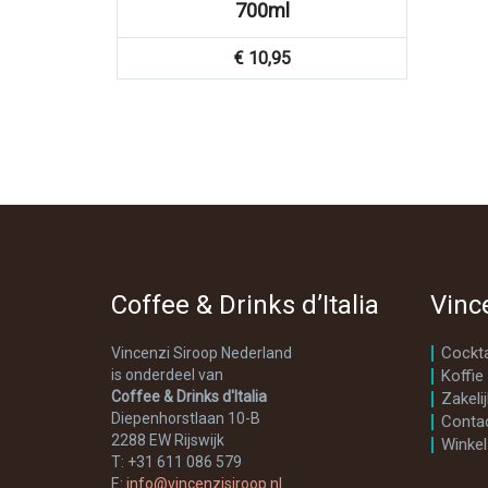
700ml
€
10,95
Coffee & Drinks d’Italia
Vinc
Cockta
Vincenzi Siroop Nederland
is onderdeel van
Koffie
Coffee & Drinks d'Italia
Zakelij
Diepenhorstlaan 10-B
Conta
2288 EW Rijswijk
Winkel
T: +31 611 086 579
E:
info@vincenzisiroop.nl