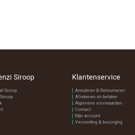
enzi Siroop
Klantenservice
il Siroop
Annuleren & Retourneren
 Siroop
Afrekenen en betalen
k
Algemene voorwaarden
ct
Contact
Mijn account
Verzending & bezorging