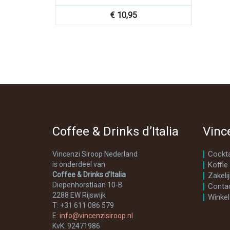
€
10,95
Coffee & Drinks d’Italia
Vinc
Cockta
Vincenzi Siroop Nederland
is onderdeel van
Koffie
Coffee & Drinks d'Italia
Zakelij
Diepenhorstlaan 10-B
Conta
2288 EW Rijswijk
Winkel
T: +31 611 086 579
E:
info@vincenzisiroop.nl
KvK: 92471986