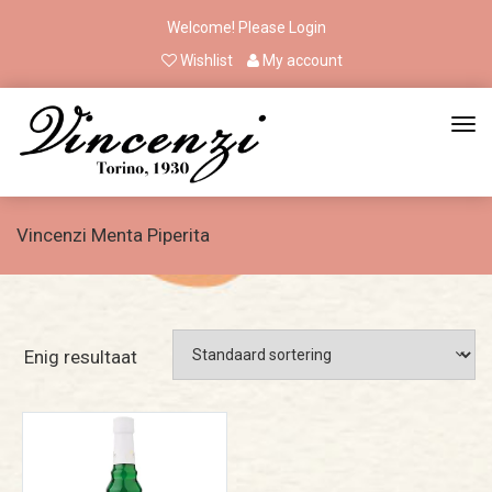
Welcome! Please
Login
Wishlist
My account
Vincenzi Menta Piperita
Enig resultaat