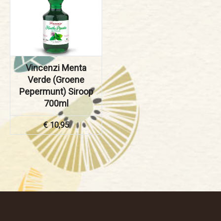
Vincenzi Menta
Verde (Groene
Pepermunt) Siroop
700ml
€
10,95