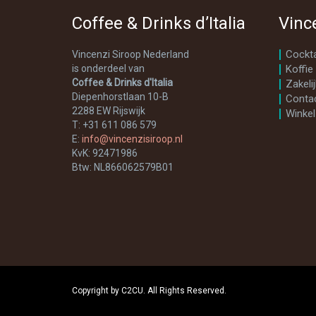
Coffee & Drinks d’Italia
Vinc
Cockta
Vincenzi Siroop Nederland
is onderdeel van
Koffie
Coffee & Drinks d'Italia
Zakelij
Diepenhorstlaan 10-B
Conta
2288 EW Rijswijk
Winkel
T: +31 611 086 579
E:
info@vincenzisiroop.nl
KvK: 92471986
Btw: NL866062579B01
Copyright by C2CU. All Rights Reserved.