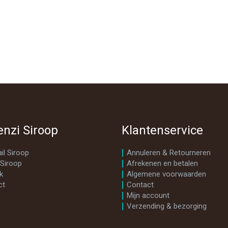
enzi Siroop
Klantenservice
il Siroop
Annuleren & Retourneren
 Siroop
Afrekenen en betalen
k
Algemene voorwaarden
ct
Contact
Mijn account
Verzending & bezorging