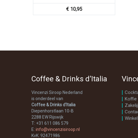
€
10,95
Coffee & Drinks d’Italia
Vinc
Cockta
Vincenzi Siroop Nederland
is onderdeel van
Koffie
Coffee & Drinks d'Italia
Zakelij
Diepenhorstlaan 10-B
Conta
2288 EW Rijswijk
Winkel
T: +31 611 086 579
E:
info@vincenzisiroop.nl
KvK: 92471986