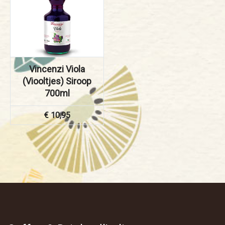
Vincenzi Viola
(Viooltjes) Siroop
700ml
€
10,95