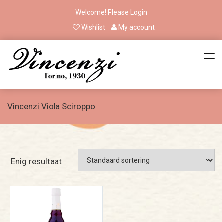
Welcome! Please
Login
Wishlist
My account
Vincenzi Viola Sciroppo
Enig resultaat