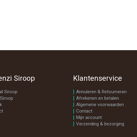
enzi Siroop
Klantenservice
il Siroop
Annuleren & Retourneren
 Siroop
Afrekenen en betalen
k
Algemene voorwaarden
ct
Contact
Mijn account
Verzending & bezorging