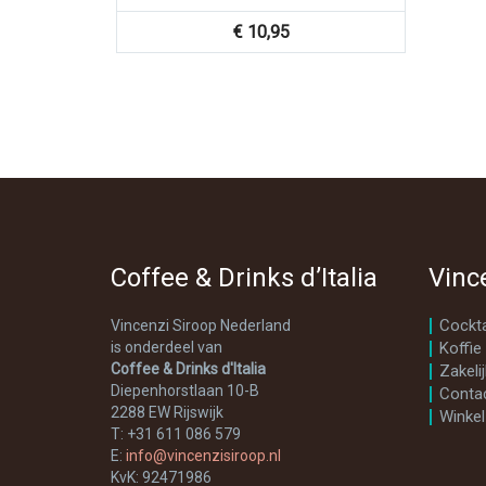
€
10,95
Coffee & Drinks d’Italia
Vinc
Cockta
Vincenzi Siroop Nederland
is onderdeel van
Koffie
Coffee & Drinks d'Italia
Zakelij
Diepenhorstlaan 10-B
Conta
2288 EW Rijswijk
Winkel
T: +31 611 086 579
E:
info@vincenzisiroop.nl
KvK: 92471986