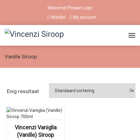
Welcome! Please
Login
Wishlist
My account
Vanille Siroop
Enig resultaat
Vincenzi Vaniglia
(Vanille) Siroop