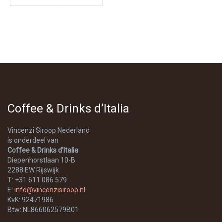
Coffee & Drinks d’Italia
Vincenzi Siroop Nederland
is onderdeel van
Coffee & Drinks d'Italia
Diepenhorstlaan 10-B
2288 EW Rijswijk
T: +31 611 086 579
E:
info@vincenzisiroop.nl
KvK: 92471986
Btw: NL866062579B01