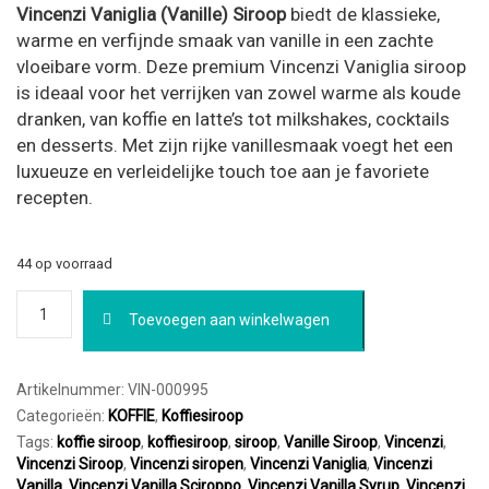
Vincenzi Vaniglia (Vanille) Siroop
biedt de klassieke,
warme en verfijnde smaak van vanille in een zachte
vloeibare vorm. Deze premium Vincenzi Vaniglia siroop
is ideaal voor het verrijken van zowel warme als koude
dranken, van koffie en latte’s tot milkshakes, cocktails
en desserts. Met zijn rijke vanillesmaak voegt het een
luxueuze en verleidelijke touch toe aan je favoriete
recepten.
44 op voorraad
Vincenzi
Toevoegen aan winkelwagen
Vaniglia
(Vanille)
Siroop
700ml
Artikelnummer:
VIN-000995
aantal
Categorieën:
KOFFIE
,
Koffiesiroop
Tags:
koffie siroop
,
koffiesiroop
,
siroop
,
Vanille Siroop
,
Vincenzi
,
Vincenzi Siroop
,
Vincenzi siropen
,
Vincenzi Vaniglia
,
Vincenzi
Vanilla
,
Vincenzi Vanilla Sciroppo
,
Vincenzi Vanilla Syrup
,
Vincenzi