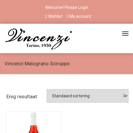
Welcome! Please
Login
Wishlist
My account
Vincenzi Melograno Sciroppo
Enig resultaat