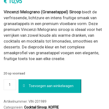
€
10,95
Vincenzi Melograno (Granaatappel) Siroop
biedt de
verfrissende, lichtzure en intens fruitige smaak van
granaatappels in een premium vloeibare vorm. Deze
premium Vincenzi Melograno siroop is ideaal voor het
verrijken van zowel koude als warme dranken, van
cocktails en mocktails tot limonades, smoothies en
desserts. De dieprode kleur en het complexe
smaakprofiel van granaatappel voegen een elegante,
fruitige toets toe aan elke creatie.
20 op voorraad
Vincenzi
Toevoegen aan winkelwagen
Melograno
(Granaatappel)
Siroop
700ml
Artikelnummer:
VIN-201989
aantal
Categorieën:
Cocktail Siroop
,
KOFFIE