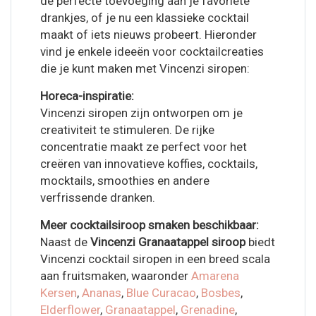
de perfecte toevoeging aan je favoriete
drankjes, of je nu een klassieke cocktail
maakt of iets nieuws probeert. Hieronder
vind je enkele ideeën voor cocktailcreaties
die je kunt maken met Vincenzi siropen:
Horeca-inspiratie:
Vincenzi siropen zijn ontworpen om je
creativiteit te stimuleren. De rijke
concentratie maakt ze perfect voor het
creëren van innovatieve koffies, cocktails,
mocktails, smoothies en andere
verfrissende dranken.
Meer cocktailsiroop smaken beschikbaar:
Naast de
Vincenzi Granaatappel siroop
biedt
Vincenzi cocktail siropen in een breed scala
aan fruitsmaken, waaronder
Amarena
Kersen
,
Ananas
,
Blue Curacao
,
Bosbes
,
Elderflower
,
Granaatappel
,
Grenadine
,