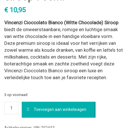
€
10,95
Vincenzi Cioccolato Bianco (Witte Chocolade) Siroop
biedt de onweerstaanbare, romige en luchtige smaak
van witte chocolade in een handige vloeibare vorm.
Deze premium siroop is ideaal voor het verrijken van
zowel warme als koude dranken, van koffie en latte’s tot
milkshakes, cocktails en desserts. Met zijn rijke,
boterachtige smaak en zachte zoetheid voegt deze
Vincenzi Cioccolato Bianco siroop een luxe en
verleidelijke touch toe aan je favoriete recepten.
3 op voorraad
Vincenzi
Toevoegen aan winkelwagen
Cioccolato
Bianco
(Witte
Chocolade)
Artikelnummer:
VIN-202443