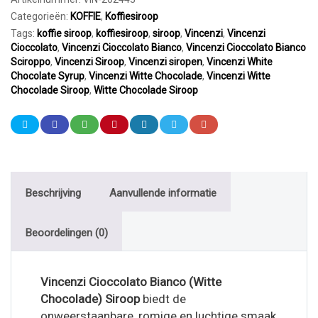
Siroop
Categorieën:
KOFFIE
,
Koffiesiroop
700ml
Tags:
koffie siroop
,
koffiesiroop
,
siroop
,
Vincenzi
,
Vincenzi
aantal
Cioccolato
,
Vincenzi Cioccolato Bianco
,
Vincenzi Cioccolato Bianco
Sciroppo
,
Vincenzi Siroop
,
Vincenzi siropen
,
Vincenzi White
Chocolate Syrup
,
Vincenzi Witte Chocolade
,
Vincenzi Witte
Chocolade Siroop
,
Witte Chocolade Siroop
Beschrijving
Aanvullende informatie
Beoordelingen (0)
Vincenzi Cioccolato Bianco (Witte
Chocolade) Siroop
biedt de
onweerstaanbare, romige en luchtige smaak