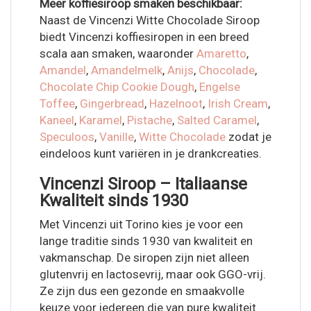
Meer koffiesiroop smaken beschikbaar:
Naast de Vincenzi Witte Chocolade Siroop
biedt Vincenzi koffiesiropen in een breed
scala aan smaken, waaronder
Amaretto
,
Amandel
,
Amandelmelk
,
Anijs
,
Chocolade
,
Chocolate Chip Cookie Dough
,
Engelse
Toffee
,
Gingerbread
,
Hazelnoot
,
Irish Cream
,
Kaneel
,
Karamel
,
Pistache
,
Salted Caramel
,
Speculoos
,
Vanille
,
Witte Chocolade
zodat je
eindeloos kunt variëren in je drankcreaties.
Vincenzi Siroop – Italiaanse
Kwaliteit sinds 1930
Met Vincenzi uit Torino kies je voor een
lange traditie sinds 1930 van kwaliteit en
vakmanschap. De siropen zijn niet alleen
glutenvrij en lactosevrij, maar ook GGO-vrij.
Ze zijn dus een gezonde en smaakvolle
keuze voor iedereen die van pure kwaliteit